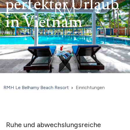
perfekter Urlaub
DEU
Toggle Login
Toggle 
in Vietnam
RMH Le Belhamy Beach Resort
Einrichtungen
Ruhe und abwechslungsreiche