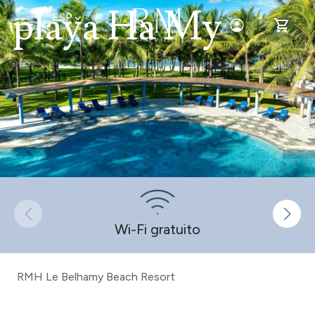
playa Ha My
ESP
Toggle Login
Toggle 
Wi-Fi gratuito
RMH Le Belhamy Beach Resort