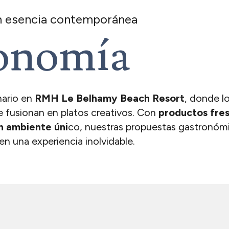
n esencia contemporánea
onomía
nario en
RMH Le Belhamy Beach Resort
, donde l
se fusionan en platos creativos. Con
productos fres
n ambiente úni
co, nuestras propuestas gastronóm
n una experiencia inolvidable.