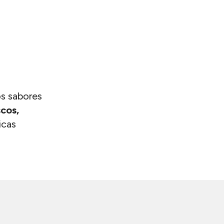
os sabores
cos,
icas