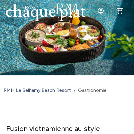
chaque plat
FRA
Toggle Login
Toggle 
RMH Le Belhamy Beach Resort
Gastronomie
Fusion vietnamienne au style