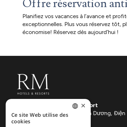
Offre réservation ant
Planifiez vos vacances à l’avance et profi
exceptionnelles. Plus vous réservez tôt, p
économise! Réservez dès aujourd’hui !
×
RMH Le Belhamy Beach Resort
W8FF+XGG, Biển Hà My, Điện Dương, Điện
Ce site Web utilise des
ENGLISH
Vietnam
cookies