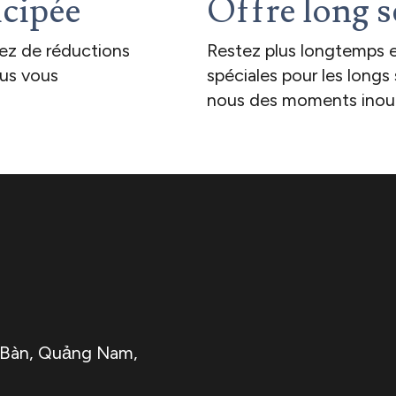
icipée
Offre long s
tez de réductions
Restez plus longtemps e
lus vous
spéciales pour les longs
nous des moments inoub
 Bàn, Quảng Nam,