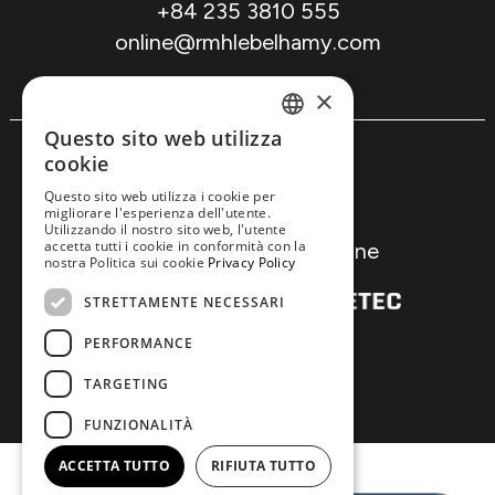
+84 235 3810 555
online@rmhlebelhamy.com
×
Questo sito web utilizza
ENGLISH
Note legali
cookie
Protezione dei dati
Questo sito web utilizza i cookie per
SPANISH
migliorare l'esperienza dell'utente.
Politica sui cookie
Utilizzando il nostro sito web, l'utente
DUTCH
accetta tutti i cookie in conformità con la
Condizioni di prenotazione
nostra Politica sui cookie
Privacy Policy
ITALIAN
© 2026. Made with
by
STRETTAMENTE NECESSARI
FRENCH
PERFORMANCE
TARGETING
FUNZIONALITÀ
ACCETTA TUTTO
RIFIUTA TUTTO