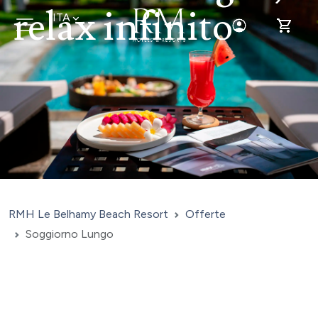
relax infinito
ITA
Toggle Login
Toggle 
RMH Le Belhamy Beach Resort
Offerte
Soggiorno Lungo