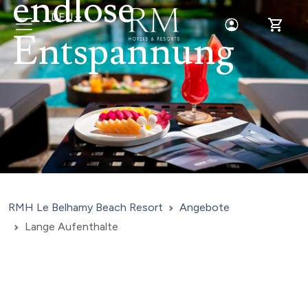
endlose
DEU
Toggle Login
Toggle 
Entspannung
RMH Le Belhamy Beach Resort
Angebote
Lange Aufenthalte