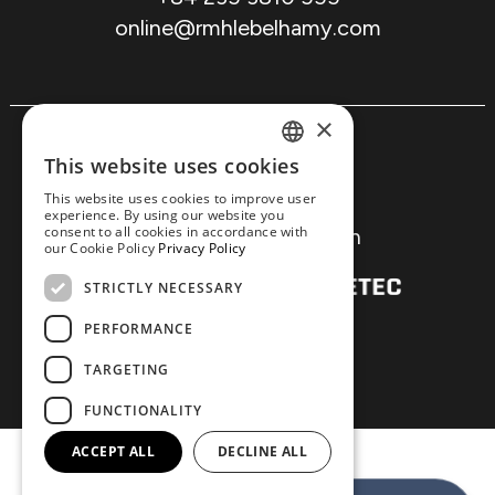
online@rmhlebelhamy.com
×
Rechtlicher Hinweis
This website uses cookies
Datenschutz
ENGLISH
This website uses cookies to improve user
Cookie-Richtlinie
experience. By using our website you
SPANISH
consent to all cookies in accordance with
Buchungsbedingungen
our Cookie Policy
Privacy Policy
DUTCH
© 2026. Made with
by
STRICTLY NECESSARY
ITALIAN
PERFORMANCE
FRENCH
TARGETING
FUNCTIONALITY
ACCEPT ALL
DECLINE ALL